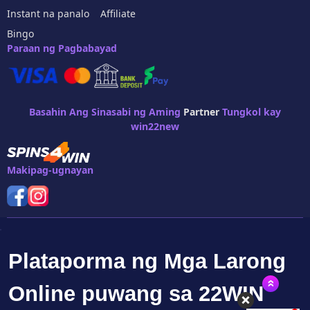
Instant na panalo
Affiliate
Bingo
Paraan ng Pagbabayad
Basahin Ang Sinasabi ng Aming
Partner
Tungkol kay
win22new
Makipag-ugnayan
Plataporma ng Mga Larong
Online puwang sa 22WIN