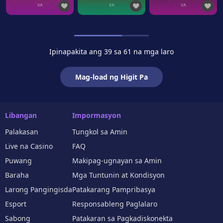
Ipinapakita ang 39 sa 61 na mga laro
Mag-load ng Higit Pa
Libangan
Impormasyon
Palakasan
Tungkol sa Amin
Live na Casino
FAQ
Puwang
Makipag-ugnayan sa Amin
Baraha
Mga Tuntunin at Kondisyon
Larong Pangingisda
Patakarang Pampribasya
Esport
Responsableng Paglalaro
Sabong
Patakaran sa Pagkadiskonekta