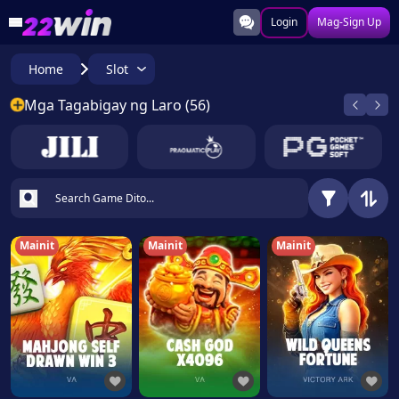
Login
Mag-Sign Up
Home
Slot
Mga Tagabigay ng Laro (56)
Mainit
Mainit
Mainit